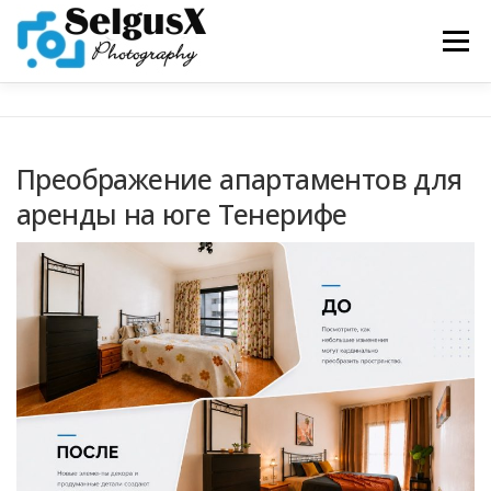
Перейти к содержимому
Меню
УСЛУГИ
ПОРТФОЛИО
ЗАПРОС ЦЕНЫ
Преображение апартаментов для
аренды на юге Тенерифе
СВЯЖИТЕСЬ С НАМИ